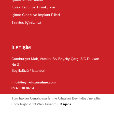
Kulak Kalıbı ve Tırnakçıkları
İşitme Cihazı ve İmplant Pilleri
Tinnitus (Çınlama)
İLETİŞİM
Cumhuriyet Mah, Atatürk Blv Beycity Çarşı 3/C Dükkan
No:31
Beylikdüzü / İstanbul
info@beylikduzuisitme.com
0537 810 84 94
Tüm hakları Cerrahpasa İsitme Cihazları Beylikdüzü’ne aittir.
Copy Right 2023 Web Tasarım
CB Ajans