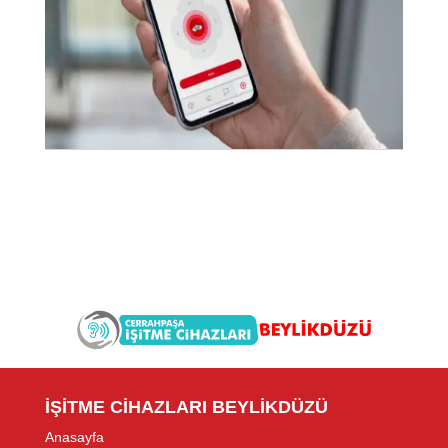
İŞİTME CİHAZLARI BEYLİKDÜZÜ
Anasayfa