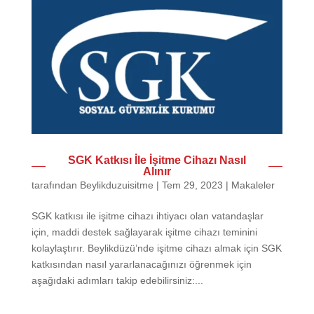
SGK Katkısı İle İşitme Cihazı Nasıl
Alınır
tarafından
Beylikduzuisitme
|
Tem 29, 2023
|
Makaleler
SGK katkısı ile işitme cihazı ihtiyacı olan vatandaşlar
için, maddi destek sağlayarak işitme cihazı teminini
kolaylaştırır. Beylikdüzü’nde işitme cihazı almak için SGK
katkısından nasıl yararlanacağınızı öğrenmek için
aşağıdaki adımları takip edebilirsiniz:...