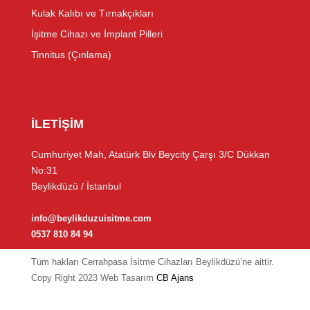
Kulak Kalıbı ve Tırnakçıkları
İşitme Cihazı ve İmplant Pilleri
Tinnitus (Çınlama)
İLETİŞİM
Cumhuriyet Mah, Atatürk Blv Beycity Çarşı 3/C Dükkan
No:31
Beylikdüzü / İstanbul
info@beylikduzuisitme.com
0537 810 84 94
Tüm hakları Cerrahpasa İsitme Cihazları Beylikdüzü’ne aittir.
Copy Right 2023 Web Tasarım
CB Ajans