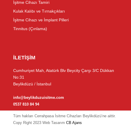
İşitme Cihazı Tamiri
Kulak Kalıbı ve Tırnakçıkları
İşitme Cihazı ve İmplant Pilleri
Tinnitus (Çınlama)
İLETİŞİM
Cumhuriyet Mah, Atatürk Blv Beycity Çarşı 3/C Dükkan
No:31
Beylikdüzü / İstanbul
info@beylikduzuisitme.com
0537 810 84 94
Tüm hakları Cerrahpasa İsitme Cihazları Beylikdüzü’ne aittir.
Copy Right 2023 Web Tasarım
CB Ajans